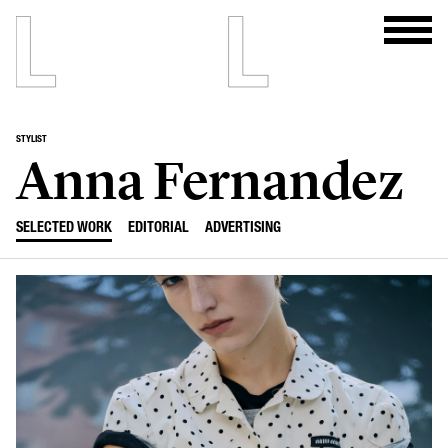
STYLIST
Anna Fernandez
SELECTED WORK
EDITORIAL
ADVERTISING