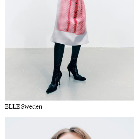
ELLE Sweden