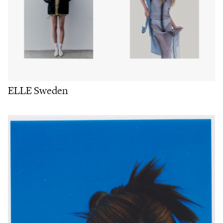
ELLE Sweden