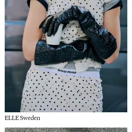
ELLE Sweden