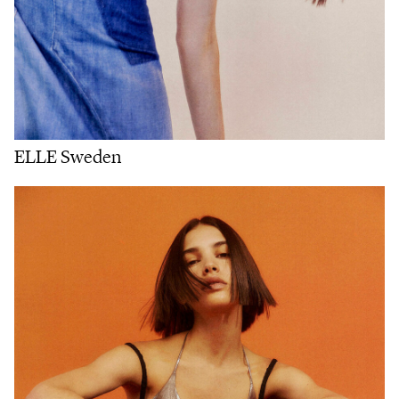
ELLE Sweden