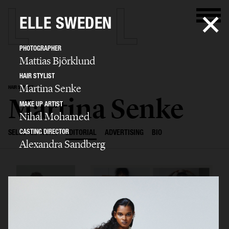
ELLE SWEDEN
PHOTOGRAPHER
Mattias Björklund
HAIR STYLIST
Martina Senke
HAIR STYLIST
Martina Senke
MAKE UP ARTIST
Nihal Mohamed
CASTING DIRECTOR
SELECTED WORK
EDITORIAL
ADVERTISING
BIO
Alexandra Sandberg